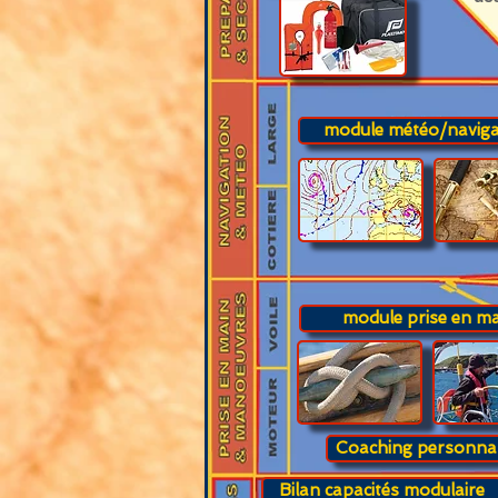
la ma
combi
Appr
effe
abor
module météo/naviga
mi
module prise en ma
Coaching personnal
Bilan capacités modulaire