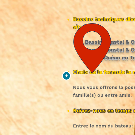
B
assins techniques di
situées :
- Bassin Coastal & O
- Bassin Coastal & O
- Bassin Océan en Tr
Choix de la formule la 
+
Nous vous offrons la poss
famille(s) ou entre amis.
Suivez-nous en temps r
Entrez le nom du bateau: