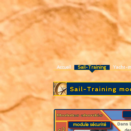
Accueil
Sail-Training
Yacht-m
Sail-Training mo
Dans l
module sécurité
des t