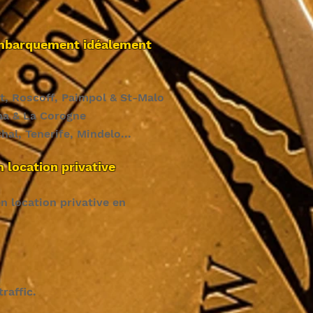
'embarquement idéalement
t, Roscoff, Paimpol & St-Malo
na & La Corogne
al, Tenerife, Mindelo...
 location privative
n location privative en
raffic.