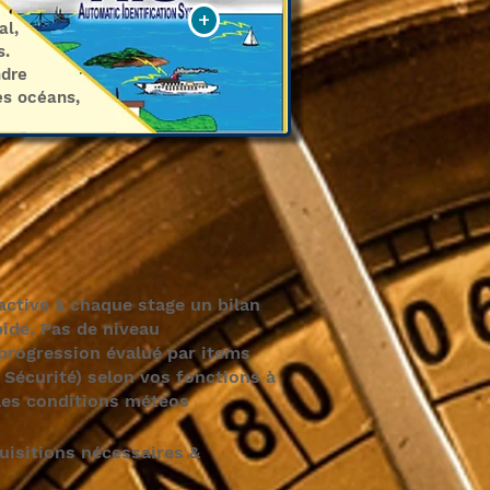
+
l,
s.
ndre
es océans,
active à chaque stage un bilan
pide. Pas de niveau
 progression évalué par items
Sécurité) selon vos fonctions à
 les conditions météos
uisitions nécessaires &