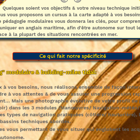
soient vos objectifs & votre niveau technique initia
 proposons un cursus à la carte adapté à vos besoin
agogie modulaires vous
donnera les clés, pour compre
uer en anglais maritime, afin d'être autonome sur tout l
face à la plupart des situations rencontrées en mer.
Ce qui fait notre spécificité
Ce qui fait notre spécificité
g" modulaire & building-miles tidal:
x à vos besoins, nous réalisons ensemble de façon inter
dre à vos attentes & de vous assurer une progression ra
nt... Mais une photographie évolutive de votre profil de
voir) dans les 3 modules (Manœuvres/ Navigation-météo/ 
les types de navigation pratiquées (côtière/ hauturière),
 bassins techniques abordés.
s vous permettant de vous situer qui englobent les acq
 autonome.