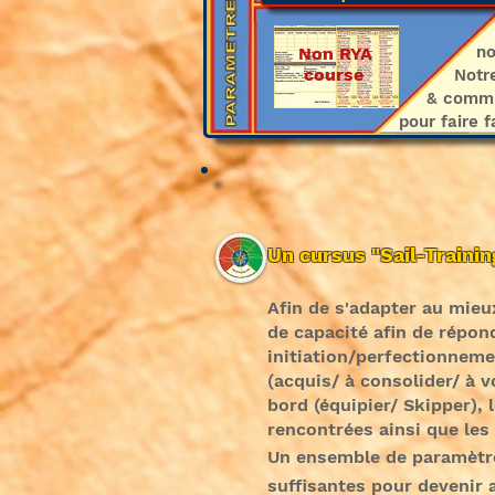
Quelques 
nous vous
Non RYA
course
Notre péd
& communiq
pour faire 
Un cursus "Sail-Trainin
Afin de s'adapter au mieu
de capacité afin de répon
initiation/perfectionneme
(acquis/ à consolider/ à 
bord (équipier/ Skipper), 
rencontrées ainsi que les
Un ensemble de paramètre
suffisantes pour devenir