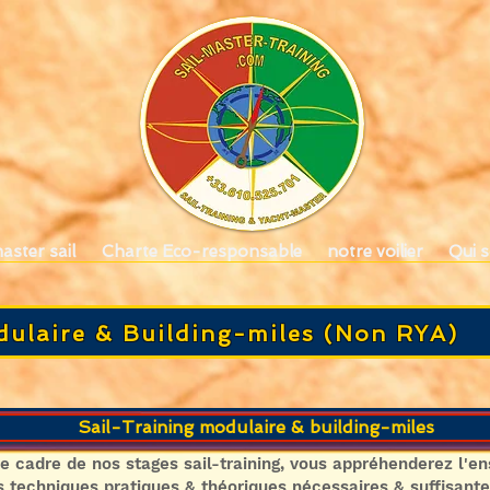
aster sail
Charte Eco-responsable
notre voilier
Qui 
dulaire & Building-miles (Non RYA)
Sail-Training modulaire & building-miles
e cadre de nos stages sail-training, vous appréhenderez l'e
echniques pratiques & théoriques nécessaires & suffisante