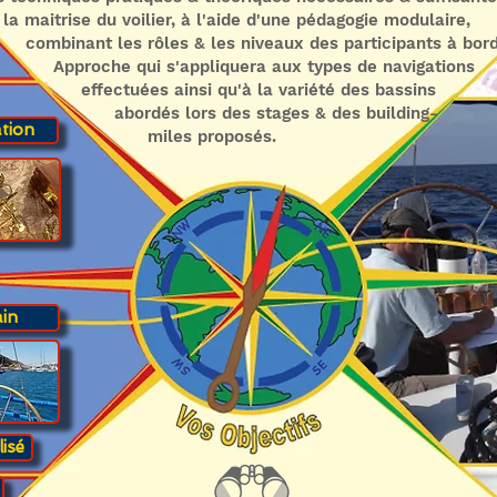
itrise du voilier, à l'aide d'une pédagogie modulaire,
nant les rôles & les niveaux des participants à bord
oche qui s'appliquera aux types de navigations
ctuées ainsi qu'à la variété des bassins
dés lors des stages & des building-
tion
les proposés.
in
isé