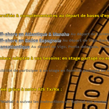
versifiés & complémentaires au départ de bases d
ff-shore en Atlantique & Manche
Au départ de Lorien
ff-shore en Galice Espagnole
Au départ de Vigo-Baio
ansatlantique
Au départ de Vigo, Ponta delagada, Funch
mieux adaptée à vos besoins: en stage partagé ou en
ibilité de participer à un stage en formule partagée ou e
éel grâce à notre AIS Tx/Rx :
"Maitai"
& suivez les instructions du logiciel sur marine t