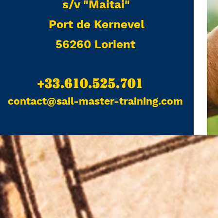
s/v "Maitai"
Port de Kernevel
56260 Lorient
+33.610.525.701
contact@sail-master-training.com