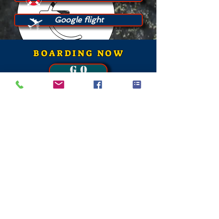
Google flight
BOARDING NOW
G O